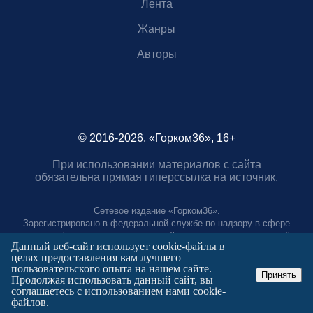
Лента
Жанры
Авторы
© 2016-2026, «Горком36», 16+
При использовании материалов с сайта
обязательна прямая гиперссылка на источник.
Сетевое издание «Горком36».
Зарегистрировано в федеральной службе по надзору в сфере
связи, информационных технологий и массовых коммуникаций.
Данный веб-сайт использует cookie-файлы в
Регистрационный номер ЭЛ № ФС77-88966 от 21 января 2025 г.
целях предоставления вам лучшего
Учредитель: Муниципальное автономное учреждение "Агентство
пользовательского опыта на нашем сайте.
городских коммуникаций"
Принять
Продолжая использовать данный сайт, вы
Главный редактор:
соглашаетесь с использованием нами cookie-
Полтаев Герман Вахаевич.
файлов.