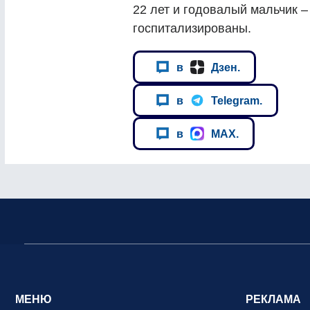
22 лет и годовалый мальчик 
госпитализированы.
в
Дзен.
в
Telegram.
в
MAX.
МЕНЮ
РЕКЛАМА