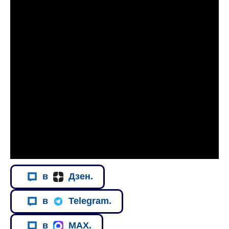
в
Дзен.
в
Telegram.
в
MAX.