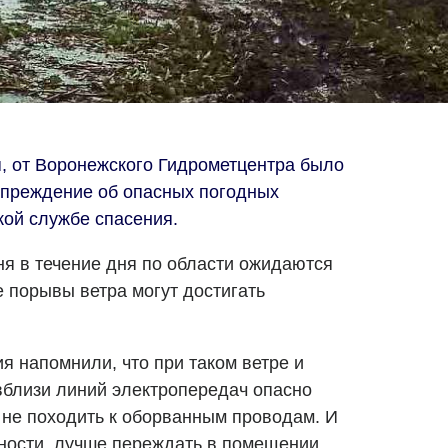
я, от Воронежского Гидрометцентра было
упреждение об опасных погодных
кой службе спасения.
ня в течение дня по области ожидаются
зе порывы ветра могут достигать
ия напомнили, что при таком ветре и
вблизи линий электропередач опасно
 не походить к оборванным проводам. И
жности, лучше переждать в помещении.