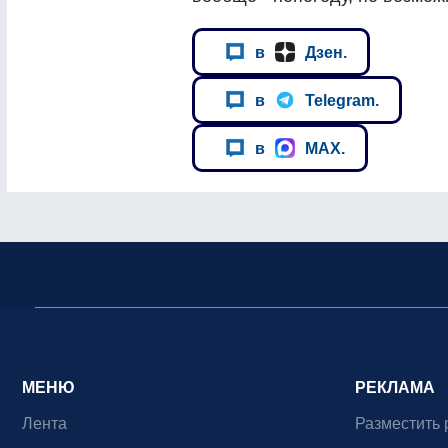
в
Дзен.
в
Telegram.
в
MAX.
МЕНЮ
РЕКЛАМА
Лента
Разместить 