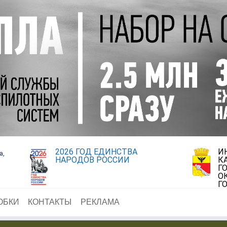
2026 ГОД ЕДИНСТВА
И
а,
НАРОДОВ РОССИИ
К
Г
О
Г
ОБКИ
КОНТАКТЫ
РЕКЛАМА