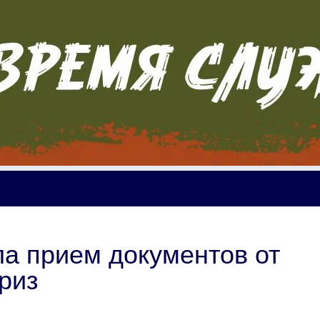
ла прием документов от
риз