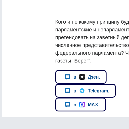
Кого и по какому принципу бу
парламентские и непарламентс
претендовать на заветный де
численное представительство
федерального парламента? Ч
газеты "Берег".
в
Дзен.
в
Telegram.
в
MAX.