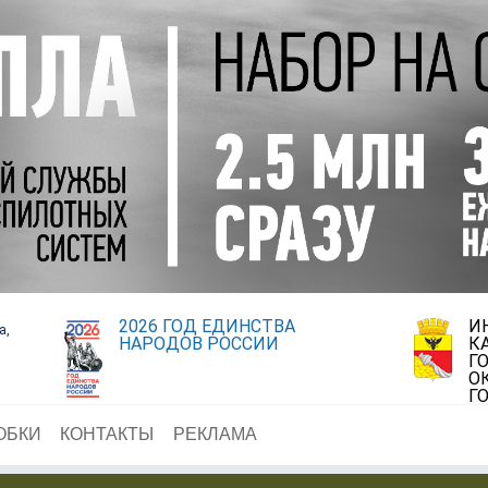
2026 ГОД ЕДИНСТВА
И
а,
НАРОДОВ РОССИИ
К
Г
О
Г
ОБКИ
КОНТАКТЫ
РЕКЛАМА