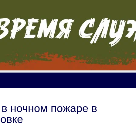
в ночном пожаре в
овке