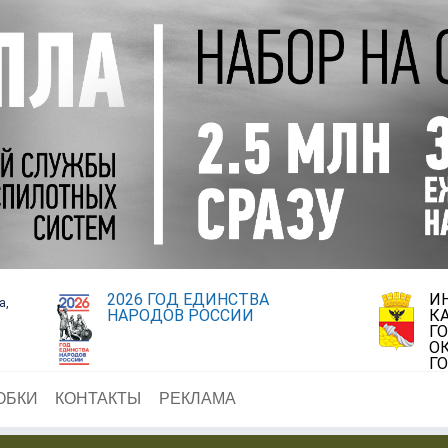
2026 ГОД ЕДИНСТВА
И
а,
НАРОДОВ РОССИИ
К
Г
О
Г
ОБКИ
КОНТАКТЫ
РЕКЛАМА