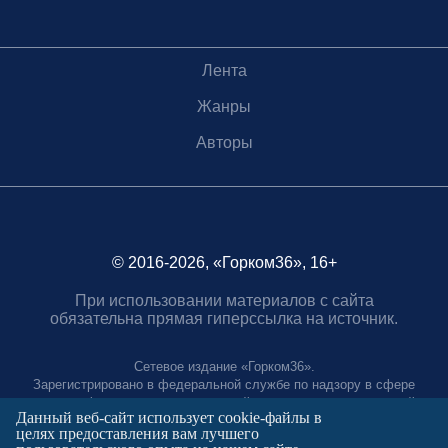
Лента
Жанры
Авторы
© 2016-2026, «Горком36», 16+
При использовании материалов с сайта
обязательна прямая гиперссылка на источник.
Сетевое издание «Горком36».
Зарегистрировано в федеральной службе по надзору в сфере
связи, информационных технологий и массовых коммуникаций.
Данный веб-сайт использует cookie-файлы в
Регистрационный номер ЭЛ № ФС77-88966 от 21 января 2025 г.
целях предоставления вам лучшего
Учредитель: Муниципальное автономное учреждение "Агентство