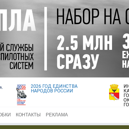
2026 ГОД ЕДИНСТВА
И
а,
НАРОДОВ РОССИИ
К
Г
О
Г
ОБКИ
КОНТАКТЫ
РЕКЛАМА