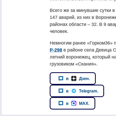
Всего же за минувшие сутки 
147 аварий, из них в Воронеж
районах области – 32. В 9 ав
человек.
Немногим ранее «Горком36» 
Р-298
в районе села Девица С
летний воронежец, который н
грузовиком «Скания».
в
Дзен.
в
Telegram.
в
MAX.