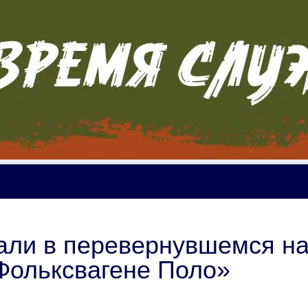
али в перевернувшемся н
Фольксвагене Поло»