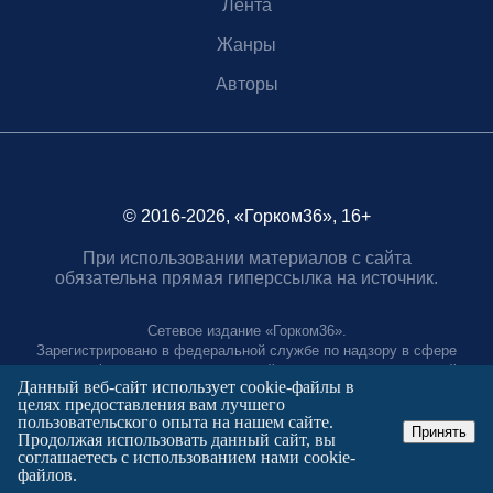
Лента
Жанры
Авторы
© 2016-2026, «Горком36», 16+
При использовании материалов с сайта
обязательна прямая гиперссылка на источник.
Сетевое издание «Горком36».
Зарегистрировано в федеральной службе по надзору в сфере
связи, информационных технологий и массовых коммуникаций.
Данный веб-сайт использует cookie-файлы в
Регистрационный номер ЭЛ № ФС77-88966 от 21 января 2025 г.
целях предоставления вам лучшего
Учредитель: Муниципальное автономное учреждение "Агентство
пользовательского опыта на нашем сайте.
городских коммуникаций"
Принять
Продолжая использовать данный сайт, вы
Главный редактор:
соглашаетесь с использованием нами cookie-
Полтаев Герман Вахаевич.
файлов.