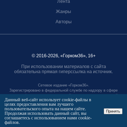
Лента
Жанры
Авторы
© 2016-2026, «Горком36», 16+
При использовании материалов с сайта
обязательна прямая гиперссылка на источник.
Сетевое издание «Горком36».
Зарегистрировано в федеральной службе по надзору в сфере
связи, информационных технологий и массовых коммуникаций.
Данный веб-сайт использует cookie-файлы в
Регистрационный номер ЭЛ № ФС77-88966 от 21 января 2025 г.
целях предоставления вам лучшего
Учредитель: Муниципальное автономное учреждение "Агентство
пользовательского опыта на нашем сайте.
городских коммуникаций"
Принять
Продолжая использовать данный сайт, вы
Главный редактор:
соглашаетесь с использованием нами cookie-
Полтаев Герман Вахаевич.
файлов.