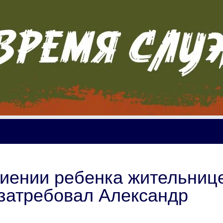
биении ребенка жительниц
затребовал Александр