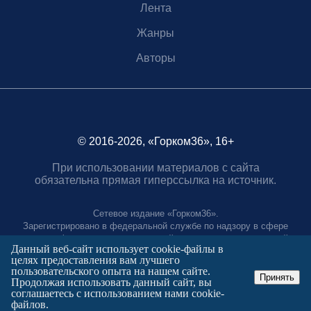
Лента
Жанры
Авторы
© 2016-2026, «Горком36», 16+
При использовании материалов с сайта
обязательна прямая гиперссылка на источник.
Сетевое издание «Горком36».
Зарегистрировано в федеральной службе по надзору в сфере
связи, информационных технологий и массовых коммуникаций.
Данный веб-сайт использует cookie-файлы в
Регистрационный номер ЭЛ № ФС77-88966 от 21 января 2025 г.
целях предоставления вам лучшего
Учредитель: Муниципальное автономное учреждение "Агентство
пользовательского опыта на нашем сайте.
городских коммуникаций"
Принять
Продолжая использовать данный сайт, вы
Главный редактор:
соглашаетесь с использованием нами cookie-
Полтаев Герман Вахаевич.
файлов.