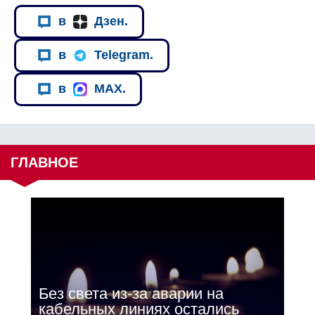
в
Дзен.
в
Telegram.
в
MAX.
ГЛАВНОЕ
Без света из-за аварии на
кабельных линиях остались