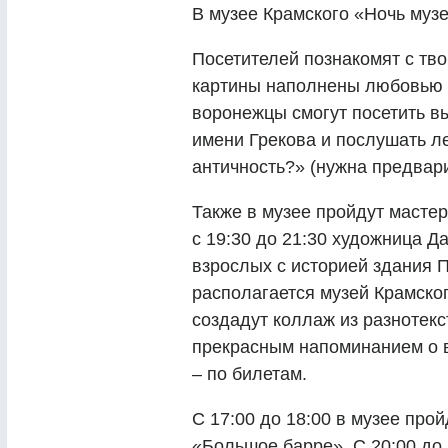
В музее Крамского «Ночь музе
Посетителей познакомят с тв
картины наполнены любовью к
воронежцы смогут посетить в
имени Грекова и послушать л
античность?» (нужна предвари
Также в музее пройдут мастер-
с 19:30 до 21:30 художница Д
взрослых с историей здания П
располагается музей Крамског
создадут коллаж из разнотекс
прекрасным напоминанием о в
– по билетам.
С 17:00 до 18:00 в музее прой
«Большое барре». С 20:00 до