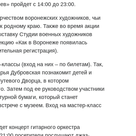
ев» пройдет с 14:00 до 23:00.
орчеством воронежских художников, чьи
 родному краю. Также во время акции
ыставку Студии военных художников
екцию «Как в Воронеже появилась
тельная регистрация).
классы (вход на них – по билетам). Так,
арья Дубровская познакомит детей и
утевого Дворца, в котором
о. Затем под ее руководством участники
турной бумаги, который станет
стрече с музеем. Вход на мастер-класс
дет концерт гитарного оркестра
 21:00 посетители послушают джаз-