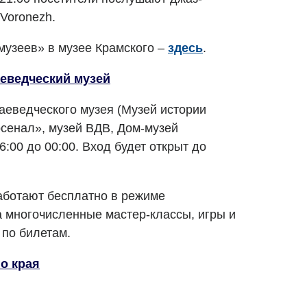
 Voronezh.
узеев» в музее Крамского –
здесь
.
еведческий музей
аеведческого музея (Музей истории
рсенал», музей ВДВ, Дом-музей
6:00 до 00:00. Вход будет открыт до
аботают бесплатно в режиме
а многочисленные мастер-классы, игры и
по билетам.
о края