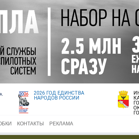
2026 ГОД ЕДИНСТВА
И
а,
НАРОДОВ РОССИИ
К
Г
О
Г
ОБКИ
КОНТАКТЫ
РЕКЛАМА