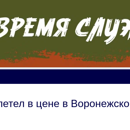
етел в цене в Воронежско