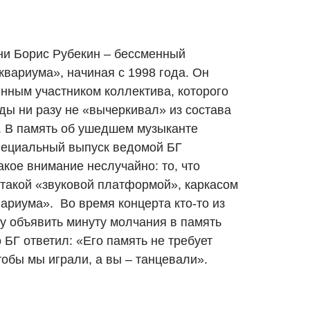
ни Борис Рубекин – бессменный
квариума», начиная с 1998 года. Он
енным участником коллектива, которого
оды ни разу не «вычеркивал» из состава
к. В память об ушедшем музыканте
пециальный выпуск ведомой БГ
кое внимание неслучайно: то, что
этакой «звуковой платформой», каркасом
ариума». Во время концерта кто-то из
 объявить минуту молчания в память
БГ ответил: «Его память не требует
тобы мы играли, а вы – танцевали».