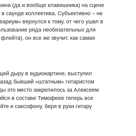
кина (да и вообще клавишника) на сцене
 в саунде коллектива. Субъективно – не
вариум» вернулся к тому, от чего ушел в
ользование ряда необязательных для
флейта), он все же звучит, как самая
щей дыру в аудиокартине, выступил
назад бывший «штатным» гитаристом
ды это место закрепилось за Алексеем
йся в составе Тимофеев теперь все
те и саксофону, беря в руки гитару