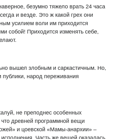
наверное, безумно тяжело врать 24 часа
сегда и везде. Это ж какой грех они
щным усилием воли им приходится
ми собой! Приходится изменять себе,
делают.
ьно вышел злобным и саркастичным. Но,
и публики, народ переживания
жалуй, не преподнес особенных
 что древней программной вещи
ожей» и цоевской «Мамы-анархии» –
х исполнения. Часть же вещей оказалась