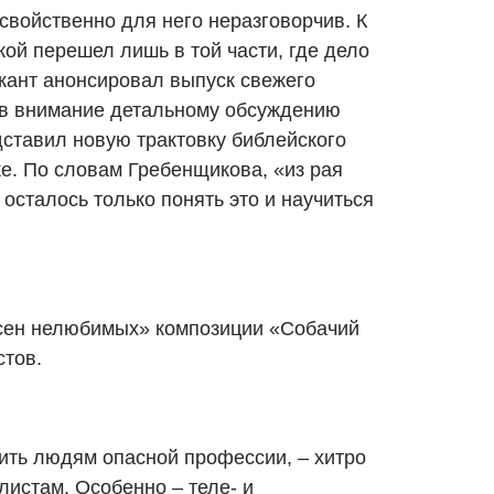
свойственно для него неразговорчив. К
ой перешел лишь в той части, где дело
кант анонсировал выпуск свежего
лив внимание детальному обсуждению
дставил новую трактовку библейского
ке. По словам Гребенщикова, «из рая
 осталось только понять это и научиться
есен нелюбимых» композиции «Собачий
стов.
ить людям опасной профессии, – хитро
листам. Особенно – теле- и