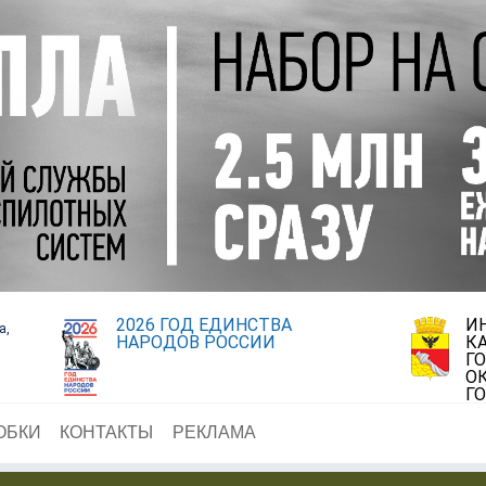
2026 ГОД ЕДИНСТВА
И
а,
НАРОДОВ РОССИИ
К
Г
О
Г
ОБКИ
КОНТАКТЫ
РЕКЛАМА