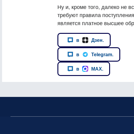
Ну и, кроме того, далеко не в
требуют правила поступления 
является платное высшее обр
в
Дзен.
в
Telegram.
в
MAX.