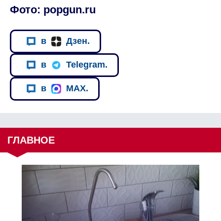
Фото: popgun.ru
в
Дзен.
в
Telegram.
в
MAX.
ГЛАВНОЕ