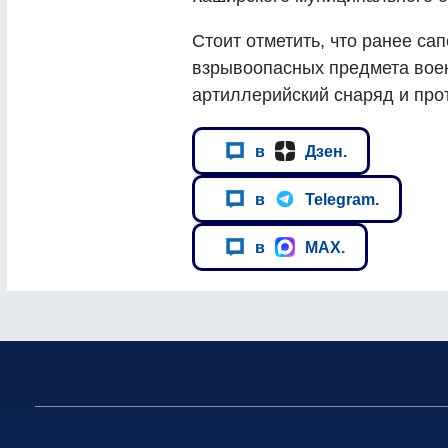
Стоит отметить, что ранее с
взрывоопасных предмета вое
артиллерийский снаряд и про
в
Дзен.
в
Telegram.
в
MAX.