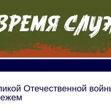
ликой Отечественной войн
нежем