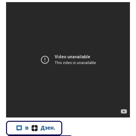
в
Дзен.