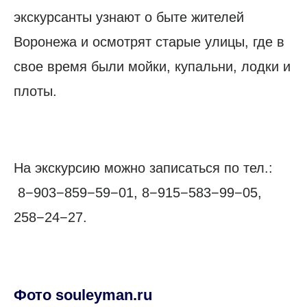
экскурсанты узнают о быте жителей
Воронежа и осмотрят старые улицы, где в
свое время были мойки, купальни, лодки и
плоты.
На экскурсию можно записаться по тел.:
8−903−859−59−01, 8−915−583−99−05,
258−24−27.
Фото souleyman.ru