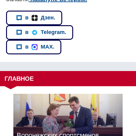
в
Дзен.
в
Telegram.
в
MAX.
ГЛАВНОЕ
Воронежских спортсменов