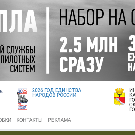
2026 ГОД ЕДИНСТВА
И
а,
НАРОДОВ РОССИИ
К
Г
О
Г
ОБКИ
КОНТАКТЫ
РЕКЛАМА