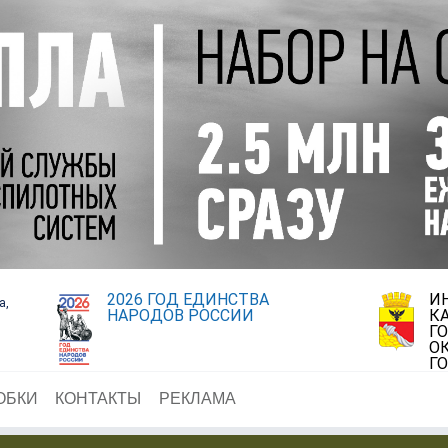
2026 ГОД ЕДИНСТВА
И
а,
НАРОДОВ РОССИИ
К
Г
О
Г
ОБКИ
КОНТАКТЫ
РЕКЛАМА