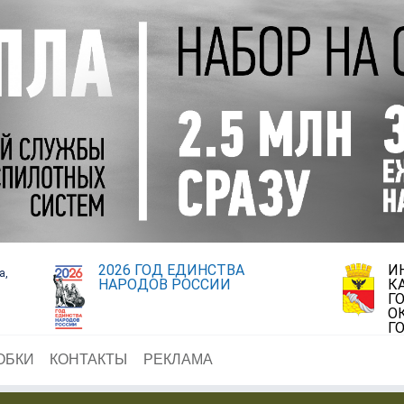
2026 ГОД ЕДИНСТВА
И
а,
НАРОДОВ РОССИИ
К
Г
О
Г
ОБКИ
КОНТАКТЫ
РЕКЛАМА