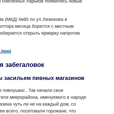
о снесенных ларьков появились новые
а (МКД) №85 по ул.Лизюкова в
олтора месяца борются с местным
обирается открыть ярмарку напротив
.html
я забегаловок
ы засильем пивных магазинов
я пивнушка!.. Так начали свое
ели микрорайона, именуемого в народе
зина чуть ли не на каждый дом, со
е всего, посетовали горожане, что