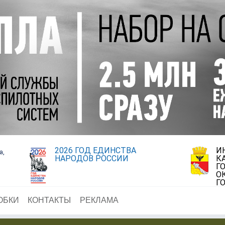
2026 ГОД ЕДИНСТВА
И
а,
НАРОДОВ РОССИИ
К
Г
О
Г
ОБКИ
КОНТАКТЫ
РЕКЛАМА