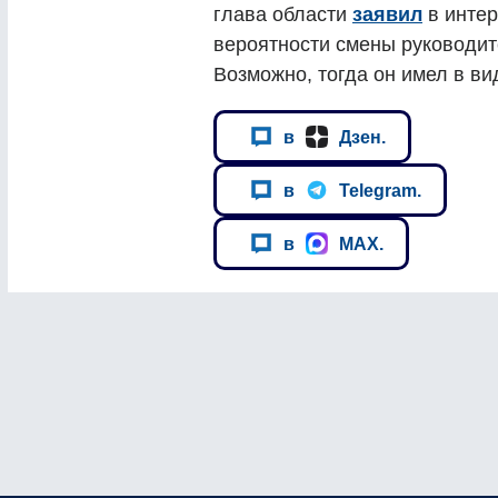
глава области
заявил
в интер
вероятности смены руководит
Возможно, тогда он имел в ви
в
Дзен.
в
Telegram.
в
MAX.