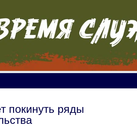
т покинуть ряды
льства