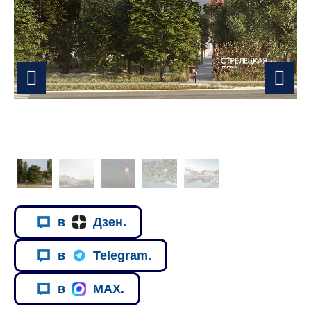
в
Дзен.
в
Telegram.
в
MAX.