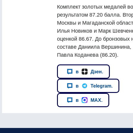
Комплект золотых медалей в
результатом 87.20 балла. Вто
Москвы и Магаданской област
Илья Новиков и Марк Шевчен
оценкой 86.67. До бронзовых 
составе Даниила Вершинина, 
Павла Коданева (86.20).
в
Дзен.
в
Telegram.
в
MAX.