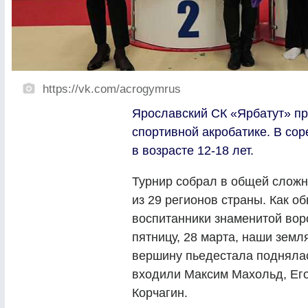
https://vk.com/acrogymrus
Ярославский СК «Ярбатут» пр
спортивной акробатике. В со
в возрасте 12-18 лет.
Турнир собрал в общей сложн
из 29 регионов страны. Как об
воспитанники знаменитой вор
пятницу, 28 марта, наши земл
вершину пьедестала поднялас
входили Максим Махольд, Ег
Корчагин.