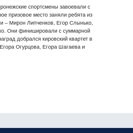
оронежские спортсмены завоевали с
рое призовое место заняли ребята из
и – Мирон Липченков, Егор Слынько,
ко. Они финишировали с суммарной
наград добрался кировский квартет в
Егора Огурцова, Егора Шагаева и