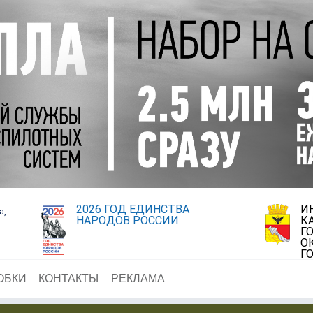
2026 ГОД ЕДИНСТВА
И
а,
НАРОДОВ РОССИИ
К
Г
О
Г
ОБКИ
КОНТАКТЫ
РЕКЛАМА