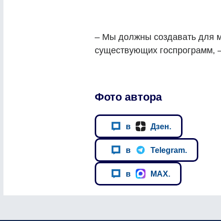
– Мы должны создавать для 
существующих госпрограмм, 
Фото автора
в
Дзен.
в
Telegram.
в
MAX.