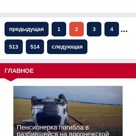
...
предыдущая
1
2
3
4
513
514
следующая
ГЛАВНОЕ
Пенсионерка погибла в
разбившейся на воронежской