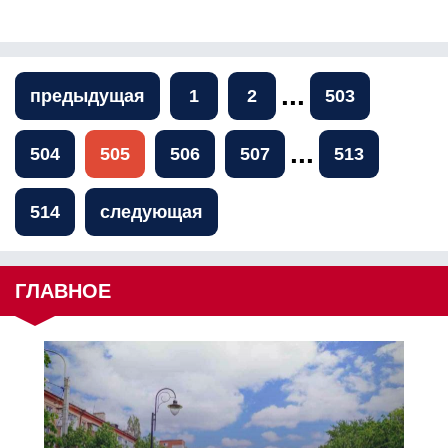
...
предыдущая
1
2
503
...
504
505
506
507
513
514
следующая
ГЛАВНОЕ