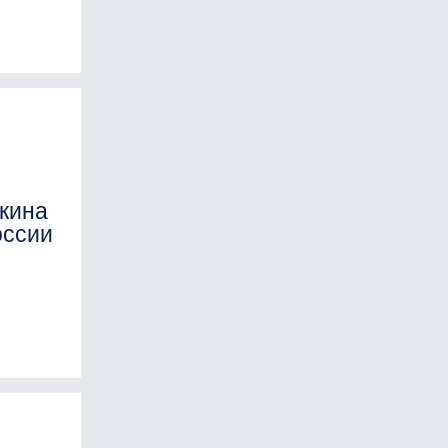
кина
оссии