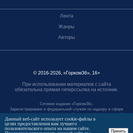
Лента
Жанры
Авторы
© 2016-2026, «Горком36», 16+
При использовании материалов с сайта
обязательна прямая гиперссылка на источник.
Сетевое издание «Горком36».
Зарегистрировано в федеральной службе по надзору в сфере
связи, информационных технологий и массовых коммуникаций.
Данный веб-сайт использует cookie-файлы в
Регистрационный номер ЭЛ № ФС77-88966 от 21 января 2025 г.
целях предоставления вам лучшего
Учредитель: Муниципальное автономное учреждение "Агентство
пользовательского опыта на нашем сайте.
городских коммуникаций"
Принять