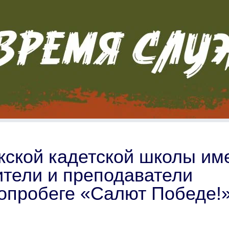
жской кадетской школы им
ители и преподаватели
топробеге «Салют Победе!