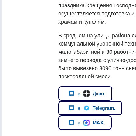
праздника Крещения Господн
осуществляется подготовка и
храмам и купелям.
В среднем на улицы района 
коммунальной уборочной техн
малогабаритной и 30 работник
зимнего периода с улично-до
было вывезено 3090 тонн снег
пескосоляной смеси.
в
Дзен.
в
Telegram.
в
MAX.