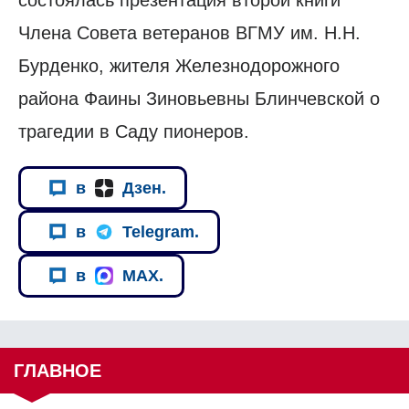
состоялась презентация второй книги
Члена Совета ветеранов ВГМУ им. Н.Н.
Бурденко, жителя Железнодорожного
района Фаины Зиновьевны Блинчевской о
трагедии в Саду пионеров.
в
Дзен.
в
Telegram.
в
MAX.
ГЛАВНОЕ