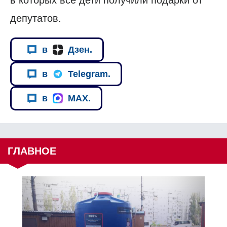
в которых все дети получили подарки от
депутатов.
в
Дзен.
в
Telegram.
в
MAX.
ГЛАВНОЕ