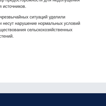
ер предосторожности для недопущения
 источников.
 чрезвычайных ситуаций уделили
ни несут нарушение нормальных условий
уществования сельскохозяйственных
стений.