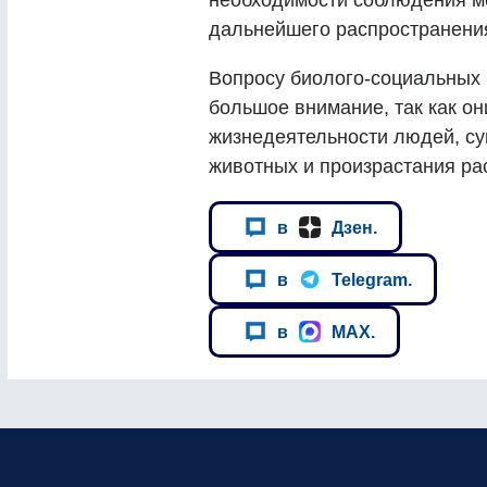
необходимости соблюдения м
дальнейшего распространения
Вопросу биолого-социальных
большое внимание, так как о
жизнедеятельности людей, с
животных и произрастания ра
в
Дзен.
в
Telegram.
в
MAX.