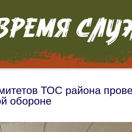
митетов ТОС района пров
ой обороне