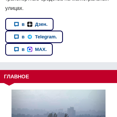
улицах.
в
Дзен.
в
Telegram.
в
MAX.
ГЛАВНОЕ