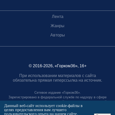
Лента
Жанры
Авторы
© 2016-2026, «Горком36», 16+
При использовании материалов с сайта
обязательна прямая гиперссылка на источник.
Сетевое издание «Горком36».
Зарегистрировано в федеральной службе по надзору в сфере
связи, информационных технологий и массовых коммуникаций.
Данный веб-сайт использует cookie-файлы в
Регистрационный номер ЭЛ № ФС77-88966 от 21 января 2025 г.
целях предоставления вам лучшего
Учредитель: Муниципальное автономное учреждение "Агентство
пользовательского опыта на нашем сайте.