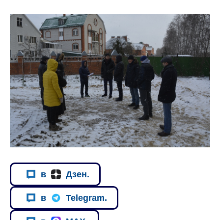
в
Дзен.
в
Telegram.