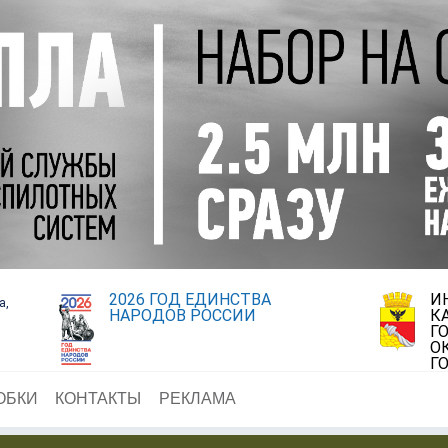
2026 ГОД ЕДИНСТВА
И
а,
НАРОДОВ РОССИИ
К
Г
О
Г
ОБКИ
КОНТАКТЫ
РЕКЛАМА