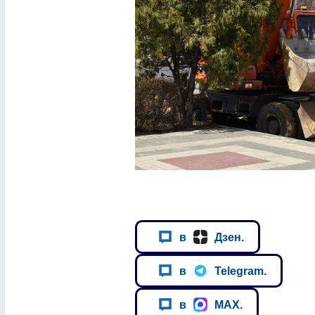
в
Дзен.
в
Telegram.
в
MAX.