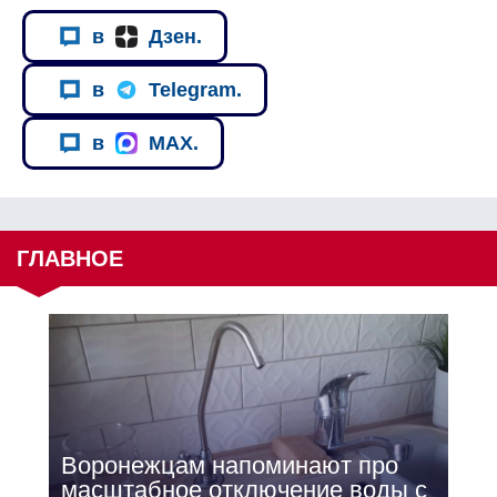
в
Дзен.
в
Telegram.
в
MAX.
ГЛАВНОЕ
Воронежцам напоминают про
масштабное отключение воды с