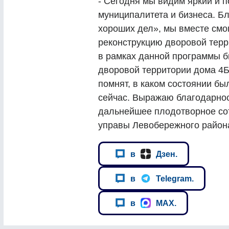
- Сегодня мы видим яркий и 
муниципалитета и бизнеса. 
хороших дел», мы вместе смо
реконструкцию дворовой терри
в рамках данной программы б
дворовой территории дома 4Б
помнят, в каком состоянии был
сейчас. Выражаю благодарно
дальнейшее плодотворное сот
управы Левобережного район
в
Дзен.
в
Telegram.
в
MAX.