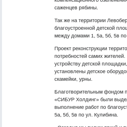
компенсационного озеленения
саженцев рябины.
Так же на территории Левобе
благоустроенной детской пло
между домами 1, 5а, 5б, 5в по
Проект реконструкции террит
потребностей самих жителей.
устройству детской площадки,
установлены детское оборуд
скамейки, урны.
Благотворительным фондом п
«СИБУР Холдинг» были выде
выполнение работ по благоус
5а, 5б, 5в по ул. Кулибина.