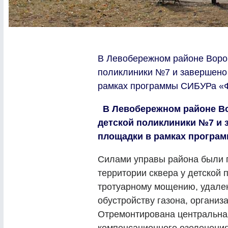
В Левобережном районе Ворон
поликлиники №7 и завершено 
рамках программы СИБУРа «Ф
В Левобережном районе Во
детской поликлиники №7 и 
площадки в рамках програ
Силами управы района были 
территории сквера у детской
тротуарному мощению, удале
обустройству газона, организ
Отремонтирована центральная