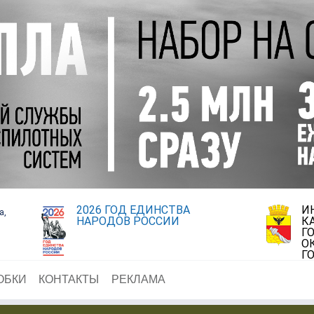
2026 ГОД ЕДИНСТВА
И
а,
НАРОДОВ РОССИИ
К
Г
О
Г
ОБКИ
КОНТАКТЫ
РЕКЛАМА