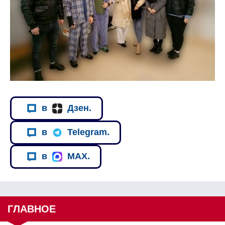
в
Дзен.
в
Telegram.
в
MAX.
ГЛАВНОЕ