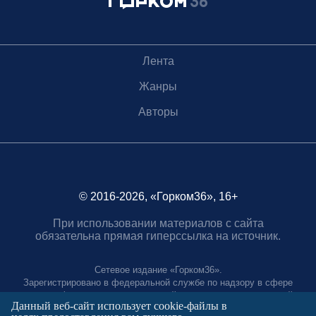
Лента
Жанры
Авторы
© 2016-2026, «Горком36», 16+
При использовании материалов с сайта
обязательна прямая гиперссылка на источник.
Сетевое издание «Горком36».
Зарегистрировано в федеральной службе по надзору в сфере
связи, информационных технологий и массовых коммуникаций.
Данный веб-сайт использует cookie-файлы в
Регистрационный номер ЭЛ № ФС77-88966 от 21 января 2025 г.