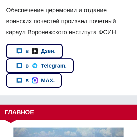
Обеспечение церемонии и отдание
воинских почестей произвел почетный
караул Воронежского института ФСИН.
в
Дзен.
в
Telegram.
в
MAX.
ГЛАВНОЕ