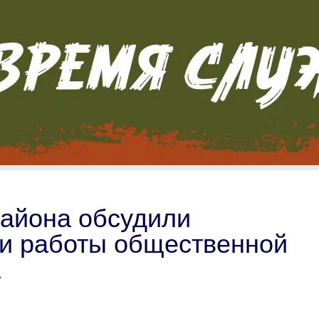
района обсудили
ги работы общественной
а