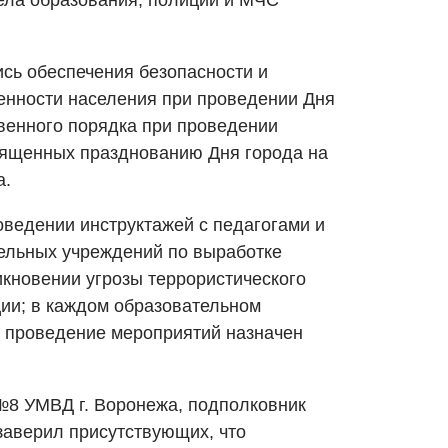
ела образования, полиции и МЧС
сь обеспечения безопасности и
енности населения при проведении Дня
венного порядка при проведении
вященных празднованию Дня города на
а.
ведении инструктажей с педагогами и
ельных учреждений по выработке
икновении угрозы террористического
ции; в каждом образовательном
 проведение мероприятий назначен
№8 УМВД г. Воронежа, подполковник
аверил присутствующих, что