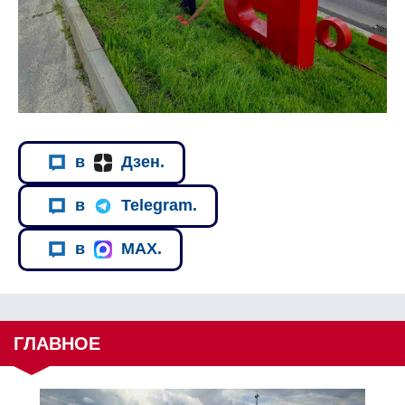
в
Дзен.
в
Telegram.
в
MAX.
ГЛАВНОЕ